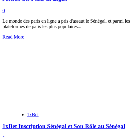
0
Le monde des paris en ligne a pris d'assaut le Sénégal, et parmi les
plateformes de paris les plus populaires...
Read More
1xBet
1xBet Inscription Sénégal et Son Rôle au Sénégal