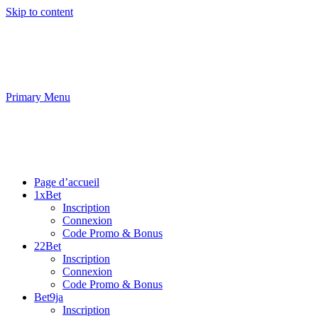
Skip to content
Primary Menu
Page d’accueil
1xBet
Inscription
Connexion
Code Promo & Bonus
22Bet
Inscription
Connexion
Code Promo & Bonus
Bet9ja
Inscription